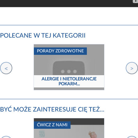
Darmowa
rejestracja
POLECANE W TEJ KATEGORII
PORADY ZDROWOTNE
<
>
ALERGIE I NIETOLERANCJE
POKARM...
BYĆ MOŻE ZAINTERESUJE CIĘ TEŻ...
ĆWICZ Z NAMI