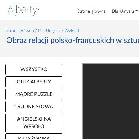
Strona główna
Dla Umysłu
Strona główna
/
Dla Umysłu
/
Wykład
Obraz relacji polsko-francuskich w sztu
WSZYSTKO
QUIZ ALBERTY
MĄDRE PUZZLE
TRUDNE SŁOWA
ANGIELSKI NA
WESOŁO