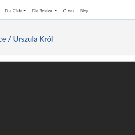
Dla Ciała
Dla Relaksu
O nas
Blog
ce / Urszula Król