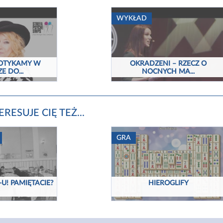
WYKŁAD
 POTYKAMY W
OKRADZENI – RZECZ O
E DO...
NOCNYCH MA...
RESUJE CIĘ TEŻ...
GRA
U! PAMIĘTACIE?
HIEROGLIFY