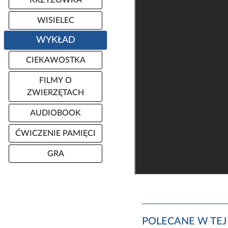
KRZYŻÓWKA
WISIELEC
WYKŁAD
CIEKAWOSTKA
FILMY O
ZWIERZĘTACH
AUDIOBOOK
ĆWICZENIE PAMIĘCI
GRA
POLECANE W TEJ