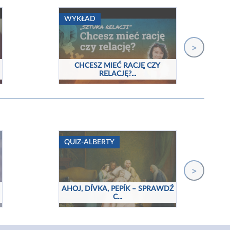
WYKŁAD
>
CHCESZ MIEĆ RACJĘ CZY
RELACJĘ?...
QUIZ-ALBERTY
>
AHOJ, DÍVKA, PEPÍK – SPRAWDŹ
C...