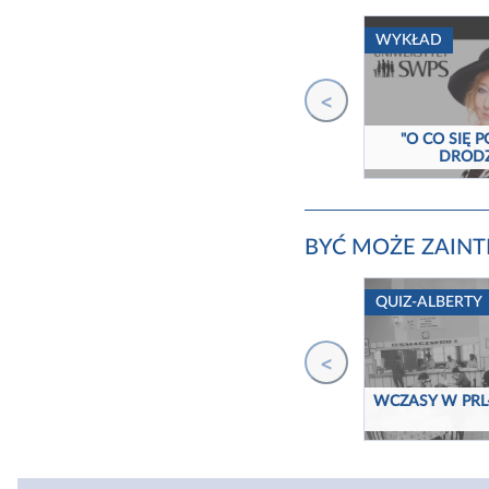
WYKŁAD
<
"O CO SIĘ
DRODZ
BYĆ MOŻE ZAINTE
QUIZ-ALBERTY
<
WCZASY W PRL-